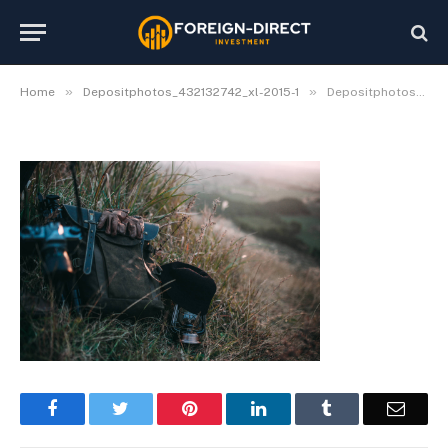
2015-1
By
Bjorn
August 16, 2021
No Comments
1 Min Read
»
»
Home
Depositphotos_432132742_xl-2015-1
Depositphotos_432132742_xl-2015-1
Facebook
Twitter
Pinterest
LinkedIn
Tumblr
Email